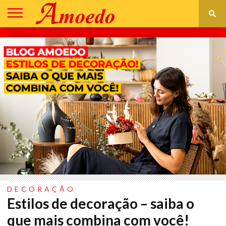
DECORAÇÃO
CONSTRUÇÃO
REFORMA
IR
ASSISTÊNCIA
PARA
TÉCNICA
LOJA
DECORAÇÃO
Estilos de decoração – saiba o
que mais combina com você!