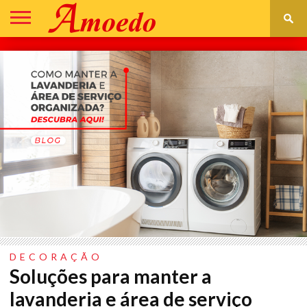
DECORAÇÃO
CONSTRUÇÃO
REFORMA
IR
ASSISTÊNCIA
PARA
TÉCNICA
LOJA
DECORAÇÃO
Soluções para manter a
lavanderia e área de serviço