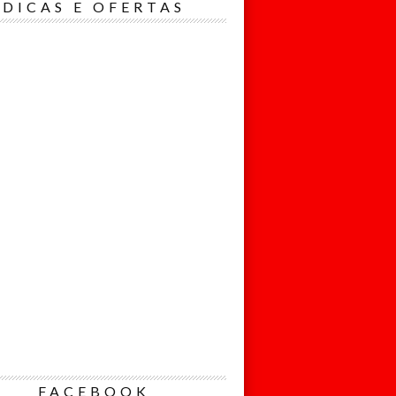
Nome*
DICAS E OFERTAS
Email*
Eu concordo
em receber
comunicações.
Ao informar meus
dados, eu
concordo com a
Política de
Privacidade.
Cadastrar
FACEBOOK