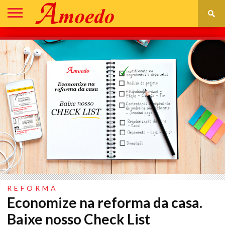
DECORAÇÃO
CONSTRUÇÃO
REFORMA
IR
ASSISTÊNCIA
PARA
TÉCNICA
LOJA
REFORMA
Economize na reforma da casa.
Baixe nosso Check List