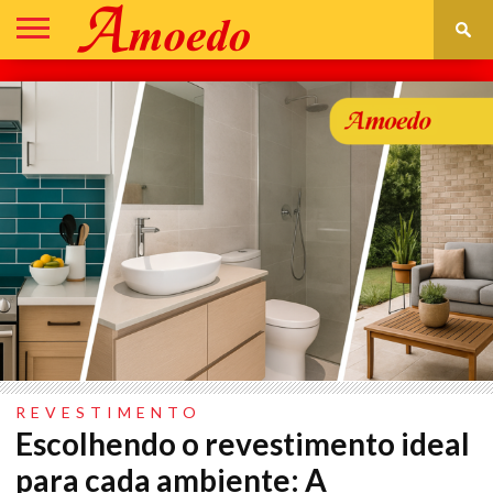
DECORAÇÃO
CONSTRUÇÃO
REFORMA
IR
ASSISTÊNCIA
PARA
TÉCNICA
LOJA
REVESTIMENTO
Escolhendo o revestimento ideal
para cada ambiente: A