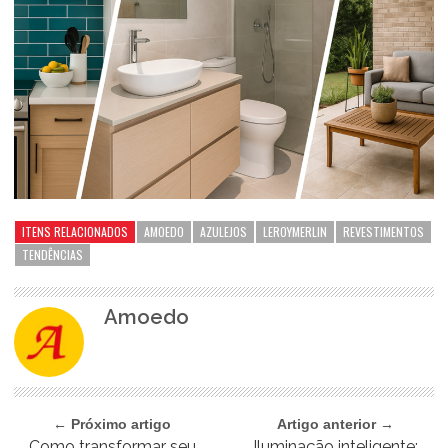
ITENS RELACIONADOS
AMOEDO
AZULEJOS
LEROYMERLIN
REVESTIMENTOS
TENDÊNCIAS
Amoedo
← Próximo artigo
Artigo anterior →
Como transformar seu
Iluminação inteligente: