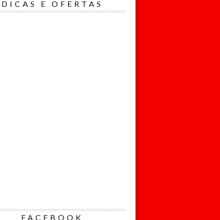
Nome*
DICAS E OFERTAS
Email*
Eu concordo
em receber
comunicações.
Ao informar meus
dados, eu
concordo com a
Política de
Privacidade.
Cadastrar
FACEBOOK