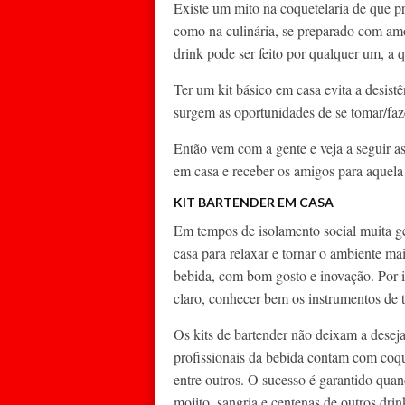
Existe um mito na coquetelaria de que p
como na culinária, se preparado com amo
drink pode ser feito por qualquer um, a 
Ter um kit básico em casa evita a desist
surgem as oportunidades de se tomar/fa
Então vem com a gente e veja a seguir a
em casa e receber os amigos para aquela 
KIT BARTENDER EM CASA
Em tempos de isolamento social muita gen
casa para relaxar e tornar o ambiente ma
bebida, com bom gosto e inovação. Por i
claro, conhecer bem os instrumentos de t
Os kits de bartender não deixam a deseja
profissionais da bebida contam com coque
entre outros. O sucesso é garantido quand
mojito, sangria e centenas de outros dri