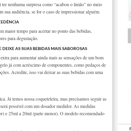
vai ter nenhuma surpresa como “acabou o limão” no meio
 sua audiência, se for o caso de impressionar alguém.
CEDÊNCIA
um maior tempo para acertar no ponto das bebidas,
ores para degustação.
 DEIXE AS SUAS BEBIDAS MAIS SABOROSAS
 extra para aumentar ainda mais as sensações de um bom
 gelo já com acréscimo de componentes, como pedaços de
pções. Acredite, isso vai deixar as suas bebidas com uma
a. Já temos nossa coqueteleira, mas precisamos seguir as
ó será possível com um dosador medidor. As medidas
or) e 25ml a 20ml (parte menor). O modelo recomendado