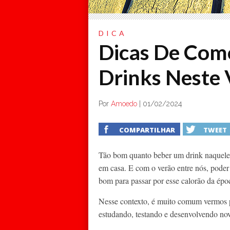
DICA
Dicas De Com
Drinks Neste 
Por
Amoedo
|
01/02/2024
COMPARTILHAR
TWEET
Tão bom quanto beber um drink naquele s
em casa. E com o verão entre nós, poder s
bom para passar por esse calorão da épo
Nesse contexto, é muito comum vermos p
estudando, testando e desenvolvendo nov