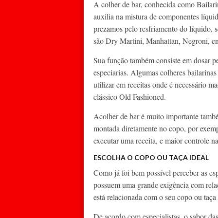
A colher de bar, conhecida como Bailari
auxilia na mistura de componentes líqui
prezamos pelo resfriamento do líquido, 
são Dry Martini, Manhattan, Negroni, en
Sua função também consiste em dosar peq
especiarias. Algumas colheres bailarina
utilizar em receitas onde é necessário m
clássico Old Fashioned.
Acolher de bar é muito importante també
montada diretamente no copo, por exemp
executar uma receita, e maior controle na
ESCOLHA O COPO OU TAÇA IDEAL
Como já foi bem possível perceber as es
possuem uma grande exigência com rela
está relacionada com o seu copo ou taça 
De acordo com especialistas, o sabor da