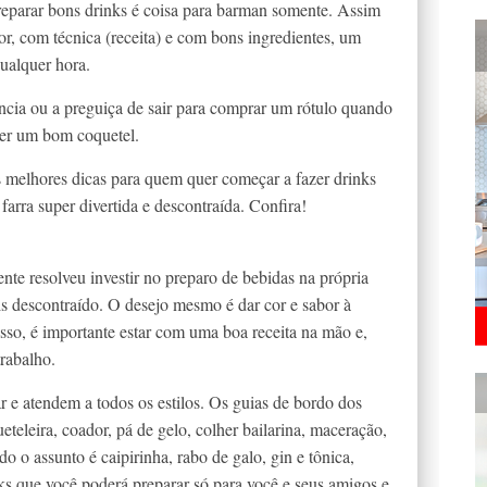
reparar bons drinks é coisa para barman somente. Assim
r, com técnica (receita) e com bons ingredientes, um
qualquer hora.
ência ou a preguiça de sair para comprar um rótulo quando
zer um bom coquetel.
s melhores dicas para quem quer começar a fazer drinks
farra super divertida e descontraída. Confira!
te resolveu investir no preparo de bebidas na própria
is descontraído. O desejo mesmo é dar cor e sabor à
sso, é importante estar com uma boa receita na mão e,
rabalho.
r e atendem a todos os estilos. Os guias de bordo dos
teleira, coador, pá de gelo, colher bailarina, maceração,
o o assunto é caipirinha, rabo de galo, gin e tônica,
nks que você poderá preparar só para você e seus amigos e