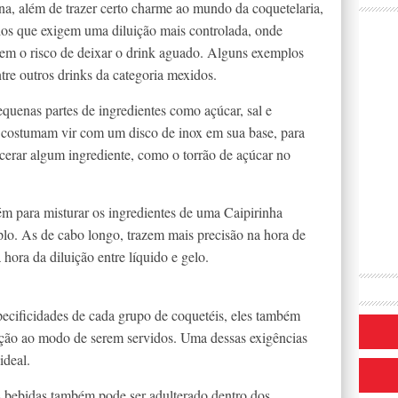
na, além de trazer certo charme ao mundo da coquetelaria,
dos que exigem uma diluição mais controlada, onde
sem o risco de deixar o drink aguado. Alguns exemplos
tre outros drinks da categoria mexidos.
uenas partes de ingredientes como açúcar, sal e
s costumam vir com um disco de inox em sua base, para
acerar algum ingrediente, como o torrão de açúcar no
m para misturar os ingredientes de uma Caipirinha
lo. As de cabo longo, trazem mais precisão na hora de
 hora da diluição entre líquido e gelo.
pecificidades de cada grupo de coquetéis, eles também
ção ao modo de serem servidos. Uma dessas exigências
ideal.
s bebidas também pode ser adulterado dentro dos