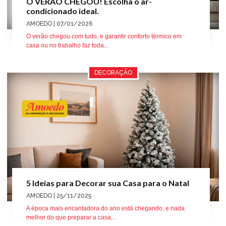
O VERÃO CHEGOU! Escolha o ar-
condicionado ideal.
AMOEDO
| 07/01/2026
O verão chegou com tudo, e garantir conforto térmico em
casa ou no trabalho faz toda...
DECORAÇÃO
5 Ideias para Decorar sua Casa para o Natal
AMOEDO
| 25/11/2025
A época mais encantadora do ano está chegando, e nada
melhor do que preparar a casa...