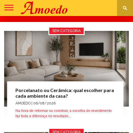
DECORAÇÃO
CONSTRUÇÃO
REFORMA
IR
ASSISTÊNCIA
PARA
TÉCNICA
SEM CATEGORIA
LOJA
Porcelanato ou Cerâmica: qual escolher para
cada ambiente da casa?
AMOEDO
| 06/08/2026
Na hora de reformar ou construir, a escolha do revestimento
faz toda a diferença no resultado...
SEM CATEGORIA