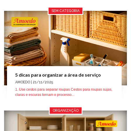
SEM CATEGORIA
5 dicas para organizar a área de serviço
AMOEDO
| 21/11/2025
1. Use cestos para separar roupas Cestos para roupas sujas,
claras e escuras tornam o processo...
ORGANIZAÇÃO