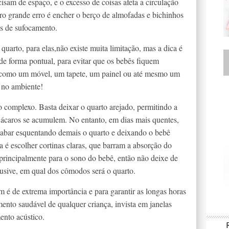
isam de espaço, e o excesso de coisas afeta a circulação
tro grande erro é encher o berço de almofadas e bichinhos
es de sufocamento.
uarto, para elas,não existe muita limitação, mas a dica é
de forma pontual, para evitar que os bebês fiquem
, como um móvel, um tapete, um painel ou até mesmo um
 no ambiente!
 complexo. Basta deixar o quarto arejado, permitindo a
 ácaros se acumulem. No entanto, em dias mais quentes,
 acabar esquentando demais o quarto e deixando o bebê
a é escolher cortinas claras, que barram a absorção do
 principalmente para o sono do bebê, então não deixe de
clusive, em qual dos cômodos será o quarto.
 é de extrema importância e para garantir as longas horas
ento saudável de qualquer criança, invista em janelas
ento acústico.