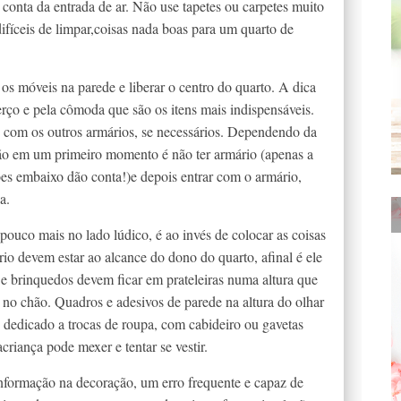
conta da entrada de ar. Não use tapetes ou carpetes muito
ifíceis de limpar,coisas nada boas para um quarto de
 os móveis na parede e liberar o centro do quarto. A dica
ço e pela cômoda que são os itens mais indispensáveis.
 com os outros armários, se necessários. Dependendo da
ão em um primeiro momento é não ter armário (apenas a
es embaixo dão conta!)e depois entrar com o armário,
a.
ouco mais no lado lúdico, é ao invés de colocar as coisas
rio devem estar ao alcance do dono do quarto, afinal é ele
 e brinquedos devem ficar em prateleiras numa altura que
 no chão. Quadros e adesivos de parede na altura do olhar
o dedicado a trocas de roupa, com cabideiro ou gavetas
acriança pode mexer e tentar se vestir.
informação na decoração, um erro frequente e capaz de