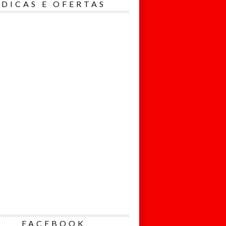
Nome*
DICAS E OFERTAS
Email*
Eu concordo
em receber
comunicações.
Ao informar meus
dados, eu
concordo com a
Política de
Privacidade.
Cadastrar
FACEBOOK