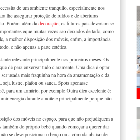
ecessita de um ambiente tranquilo, especialmente nos
ra lhe assegurar proteção de ruídos e de aberturas
mplo. Porém, além da
decoração
, os futuros pais deveriam se
mportantes eque muitas vezes são deixados de lado, como
de, a melhor disposição dos móveis, enfim, a importância
o, e não apenas a parte estética.
tante relevante principalmente nos primeiros meses. Os
que dê para enxergar tudo claramente. Uma dica é optar
de ser usada mais fraquinha na hora da amamentação e da
, seja lustre, plafon ou sanca. Spots apenasse
bê, para um armário, por exemplo.Outra dica excelente é:
ir energia durante a noite e principalmente porque não
posição dos móveis no espaço, para que não prejudiquem a
s também do próprio bebê quando começar a querer dar
e não se deve posicionar o berço ou a cômoda abaixo de