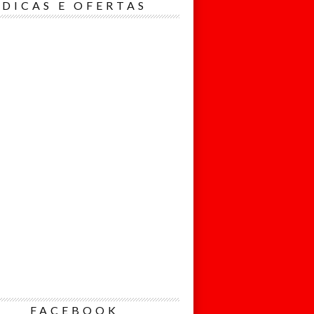
Nome*
DICAS E OFERTAS
Email*
Eu concordo
em receber
comunicações.
Ao informar meus
dados, eu
concordo com a
Política de
Privacidade.
Cadastrar
FACEBOOK