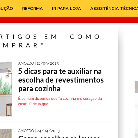
RUÇÃO
REFORMA
IR PARA LOJA
ASSISTÊNCIA TÉCNIC
RTIGOS EM "COMO
OMPRAR"
AMOEDO
| 21/09/2023
5 dicas para te auxiliar na
escolha de revestimentos
para cozinha
É comum dizermos que “a cozinha é o coração da
casa”. É de lá que...
AMOEDO
| 24/04/2023