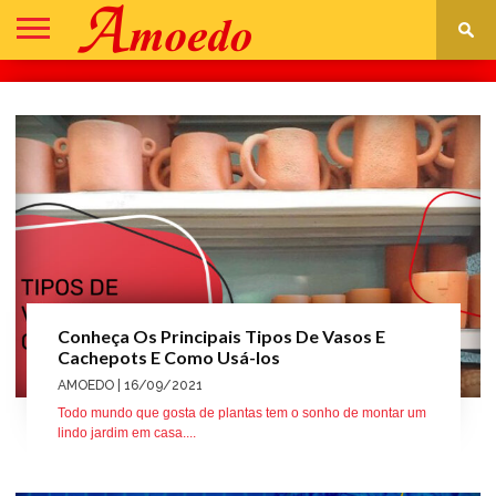
DECORAÇÃO
CONSTRUÇÃO
REFORMA
IR
ASSISTÊNCIA
PARA
TÉCNICA
LOJA
Conheça Os Principais Tipos De Vasos E
Cachepots E Como Usá-los
AMOEDO
| 16/09/2021
Todo mundo que gosta de plantas tem o sonho de montar um
lindo jardim em casa....