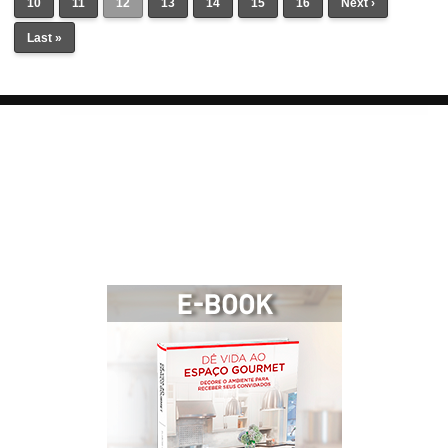
10
11
12
13
14
15
16
Next ›
Last »