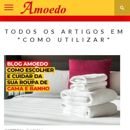
DECORAÇÃO
CONSTRUÇÃO
REFORMA
IR
ASSISTÊNCIA
PARA
TÉCNICA
TODOS OS ARTIGOS EM
LOJA
"COMO UTILIZAR"